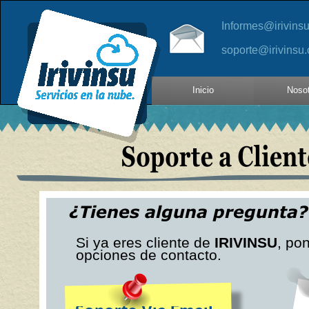
Informes@irivins
soporte@irivinsu
Inicio
Noso
Si ya eres cliente de
IRIVINSU
, po
opciones de contacto.